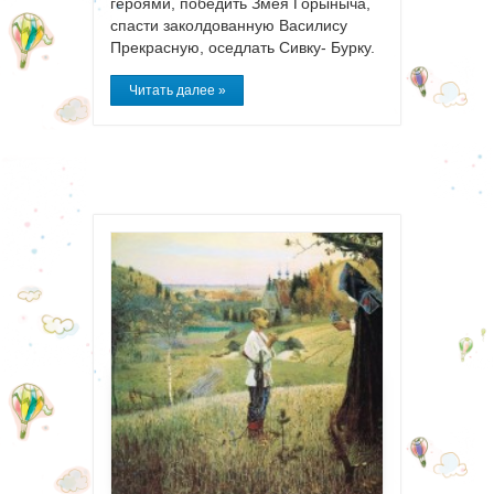
героями, победить Змея Горыныча,
спасти заколдованную Василису
Прекрасную, оседлать Сивку- Бурку.
Читать далее »